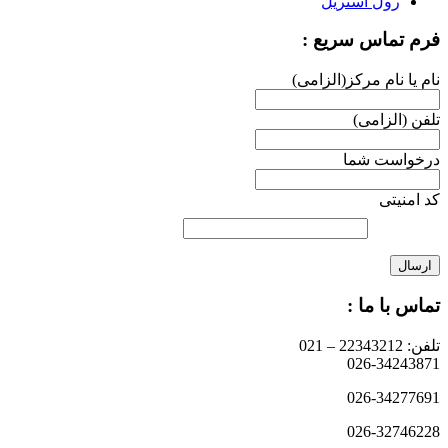
رول استریل
فرم تماس سریع :
نام یا نام مرکز(الزامی)
تلفن (الزامی)
درخواست شما
کد امنیتی
تماس با ما :
تلفن: 22343212 – 021
026-34243871
026-34277691
026-32746228