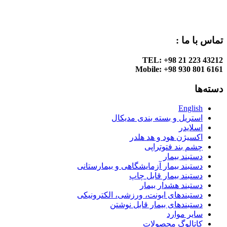
تماس با ما :
TEL: +98 21 223 43212
Mobile: +98 930 801 6161
دسته‌ها
English
استریل و بسته بندی مدیکال
اسلایدر
اکسیژن هود و هد هلدر
چشم بند فتوتراپی
دستبند بیمار
دستبند بیمار آزمایشگاهی و بیمارستانی
دستبند بیمار قابل چاپ
دستبند هشدار بیمار
دستبندهای ایونت، ورزشی، الکترونیکی
دستبندهای بیمار قابل نوشتن
سایر موارد
کاتالوگ محصولات