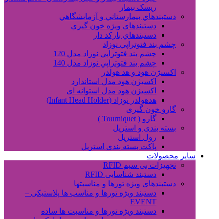
ریسک بیمار
دستبندهاي بيمارستاني و آزمايشگاهي
دستبندهاي ويژه خون گيري
دستبندهاي بارکد دار
چشم بند فتوتراپي نوزاد
چشم بند فتوتراپي نوزاد مدل 120
چشم بند فتوتراپي نوزاد مدل 140
اکسیژن هود و هد هولدر
اکسیژن هود مدل استاندارد
اکسیژن هود مدل استوانه ای
هدهولدر نوزاد (Infant Head Holder)
گارو خون گیری
گارو ( Tourniquet )
بسته بندی و استریل
رول استریل
پاکت بسته بندی استریل
سایر محصولات
تجهیزات بی سیم RFID
دستبند شناسایی RFID
دستبندهای ویژه تورها و مناسبتها
دستبند ویژه تورها و مناسب ها پلاستیکی –
EVENT
دستبند ویژه تورها و مناسبت ها ساده