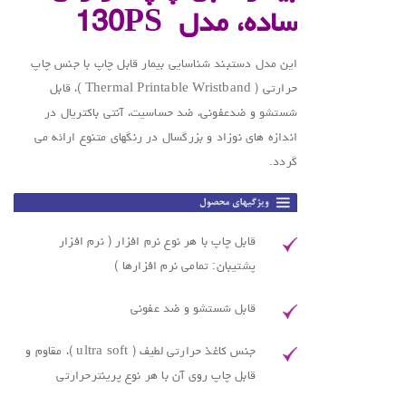
ساده، مدل
130PS
این مدل دستبند شناسایی بیمار قابل چاپ با جنس چاپ
حرارتی ( Thermal Printable Wristband )، قابل
شستشو و ضدعفونی، ضد حساسیت، آنتی باکتریال در
اندازه های نوزاد و بزرگسال در رنگهای متنوع ارائه می
گردد.
قابل چاپ با هر نوع نرم افزار ( نرم افزار
پشتیبان: تمامی نرم افزارها )
قابل شستشو و ضد عفونی
جنس کاغذ حرارتی لطیف ( ultra soft )، مقاوم و
قابل چاپ روی آن با هر نوع پرینترحرارتی