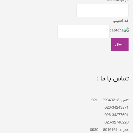
درخواست شما
کد امنیتی
تماس با ما :
تلفن: 22343212 – 021
026-34243871
026-34277691
026-32746228
همراه: 8016161 – 0930