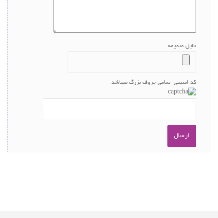
فایل ضمیمه
کد امنیتی- تمامی حروف بزرگ میباشد