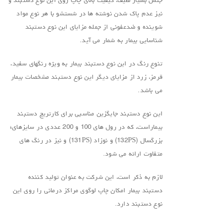
جنس بسیار لطیف، کیفیت بالای چاپ روی این نوع دستبند و
نیز عدم پاک شدن نوشته ها در شستشو با هر نوع مواد
شوینده و ضدعفونی از جمله مزایای این نوع دستبند
شناسایی بیمار به شمار می آید.
تنوع رنگ در این نوع دستبند بیمار به ویژه رنگهای سفید،
قرمز، زرد از مزایای دیگر این نوع دستبند مشخصات بیمار
می باشد.
این نوع دستبند جایگزین مناسبی برای کارتریج دستبند
بیماراست، که در رول های 100 و 200 عددی در سایزهای؛
بزرگسال (132PS) و نوزاد (131PS) و نیز در رنگ های
متفاوت ارائه می شود.
لازم به ذکر است، این شرکت به عنوان تولید کننده
دستبند بیمار امکان چاپ لوگوی مراکز درمانی را روی این
نوع دستبند دارد.