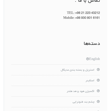
تماس با ما :
TEL: +98 21 223 43212
Mobile: +98 930 801 6161
دسته‌ها
English
استریل و بسته بندی مدیکال
اسلایدر
اکسیژن هود و هد هلدر
چشم بند فتوتراپی