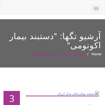
Toggle
navigation
آرشیو تگها: "
دستبند بیمار
اکونومی
"
Home
/
Posts tagged "دستبند بیمار اکونومی"
3