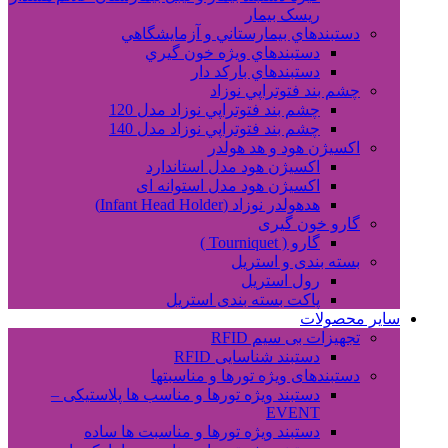
ریسک بیمار
دستبندهاي بيمارستاني و آزمايشگاهي
دستبندهاي ويژه خون گيري
دستبندهاي بارکد دار
چشم بند فتوتراپي نوزاد
چشم بند فتوتراپي نوزاد مدل 120
چشم بند فتوتراپي نوزاد مدل 140
اکسیژن هود و هد هولدر
اکسیژن هود مدل استاندارد
اکسیژن هود مدل استوانه ای
هدهولدر نوزاد (Infant Head Holder)
گارو خون گیری
گارو ( Tourniquet )
بسته بندی و استریل
رول استریل
پاکت بسته بندی استریل
سایر محصولات
تجهیزات بی سیم RFID
دستبند شناسایی RFID
دستبندهای ویژه تورها و مناسبتها
دستبند ویژه تورها و مناسب ها پلاستیکی –
EVENT
دستبند ویژه تورها و مناسبت ها ساده