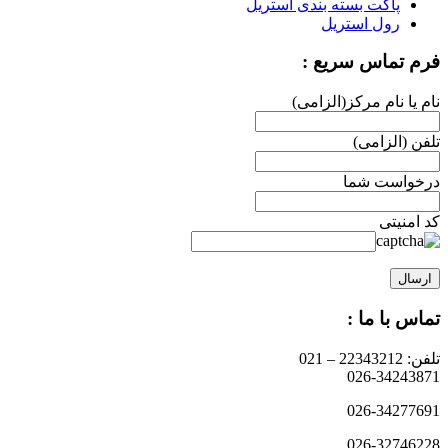
پاکت بسته بندی استریل
رول استریل
فرم تماس سریع :
نام یا نام مرکز(الزامی)
تلفن (الزامی)
درخواست شما
کد امنیتی
تماس با ما :
تلفن: 22343212 – 021
026-34243871
026-34277691
026-32746228