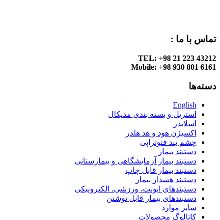
تماس با ما :
TEL: +98 21 223 43212
Mobile: +98 930 801 6161
دسته‌ها
English
استریل و بسته بندی مدیکال
اسلایدر
اکسیژن هود و هد هلدر
چشم بند فتوتراپی
دستبند بیمار
دستبند بیمار آزمایشگاهی و بیمارستانی
دستبند بیمار قابل چاپ
دستبند هشدار بیمار
دستبندهای ایونت، ورزشی، الکترونیکی
دستبندهای بیمار قابل نوشتن
سایر موارد
کاتالوگ محصولات