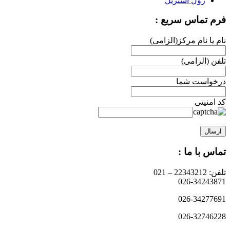
رول استریل
فرم تماس سریع :
نام یا نام مرکز(الزامی)
تلفن (الزامی)
درخواست شما
کد امنیتی
تماس با ما :
تلفن: 22343212 – 021
026-34243871
026-34277691
026-32746228