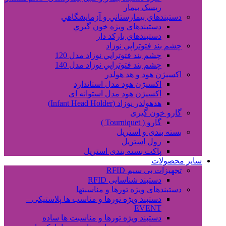
ریسک بیمار
دستبندهاي بيمارستاني و آزمايشگاهي
دستبندهاي ويژه خون گيري
دستبندهاي بارکد دار
چشم بند فتوتراپي نوزاد
چشم بند فتوتراپي نوزاد مدل 120
چشم بند فتوتراپي نوزاد مدل 140
اکسیژن هود و هد هولدر
اکسیژن هود مدل استاندارد
اکسیژن هود مدل استوانه ای
هدهولدر نوزاد (Infant Head Holder)
گارو خون گیری
گارو ( Tourniquet )
بسته بندی و استریل
رول استریل
پاکت بسته بندی استریل
سایر محصولات
تجهیزات بی سیم RFID
دستبند شناسایی RFID
دستبندهای ویژه تورها و مناسبتها
دستبند ویژه تورها و مناسب ها پلاستیکی –
EVENT
دستبند ویژه تورها و مناسبت ها ساده