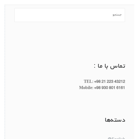
تماس با ما :
TEL: +98 21 223 43212
Mobile: +98 930 801 6161
دسته‌ها