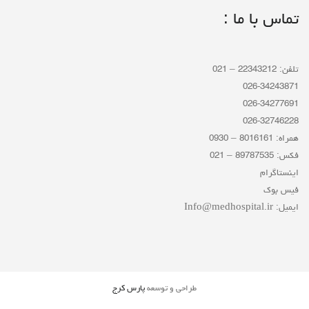
تماس با ما :
تلفن: 22343212 – 021
026-34243871
026-34277691
026-32746228
همراه: 8016161 – 0930
فکس: 89787535 – 021
اینستاگرام
فیس بوک
ایمیل: Info@medhospital.ir
طراحی و توسعه
پارس کرج