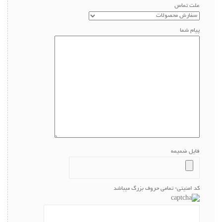
علت تماس
پیام شما
فایل ضمیمه
کد امنیتی- تمامی حروف بزرگ میباشد