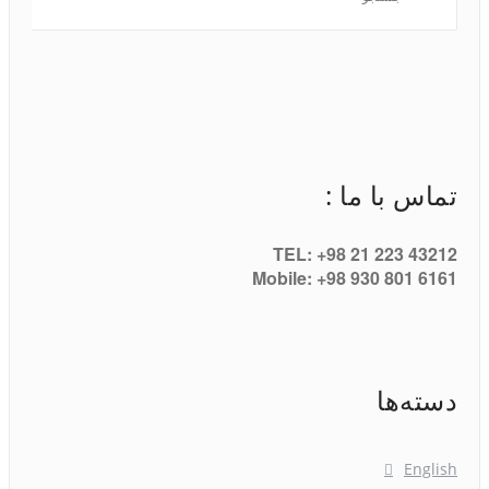
تماس با ما :
TEL: +98 21 223 43212
Mobile: +98 930 801 6161
دسته‌ها
English