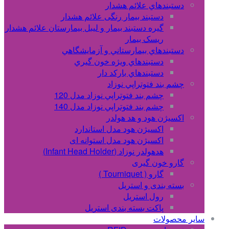
دستبندهاي علائم هشدار
دستبند بیمار رنگی علائم هشدار
گیره دستبند بیمار و لیبل بیمارستان علائم هشدار
ریسک بیمار
دستبندهاي بيمارستاني و آزمايشگاهي
دستبندهاي ويژه خون گيري
دستبندهاي بارکد دار
چشم بند فتوتراپي نوزاد
چشم بند فتوتراپي نوزاد مدل 120
چشم بند فتوتراپي نوزاد مدل 140
اکسیژن هود و هد هولدر
اکسیژن هود مدل استاندارد
اکسیژن هود مدل استوانه ای
هدهولدر نوزاد (Infant Head Holder)
گارو خون گیری
گارو ( Tourniquet )
بسته بندی و استریل
رول استریل
پاکت بسته بندی استریل
سایر محصولات