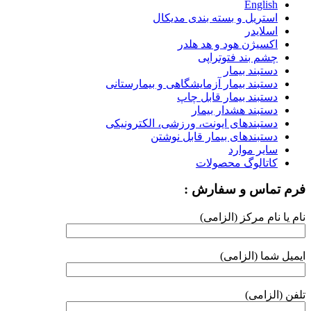
English
استریل و بسته بندی مدیکال
اسلایدر
اکسیژن هود و هد هلدر
چشم بند فتوتراپی
دستبند بیمار
دستبند بیمار آزمایشگاهی و بیمارستانی
دستبند بیمار قابل چاپ
دستبند هشدار بیمار
دستبندهای ایونت، ورزشی، الکترونیکی
دستبندهای بیمار قابل نوشتن
سایر موارد
کاتالوگ محصولات
فرم تماس و سفارش :
نام یا نام مرکز (الزامی)
ایمیل شما (الزامی)
تلفن (الزامی)