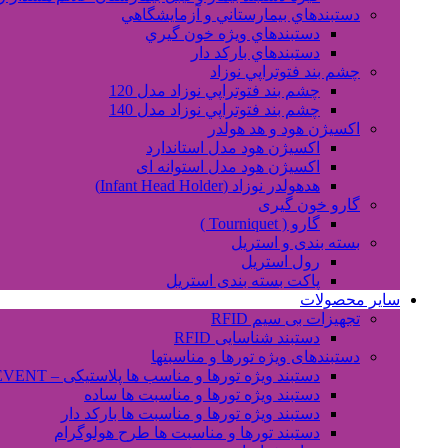
دستبندهاي بيمارستاني و آزمايشگاهي
دستبندهاي ويژه خون گيري
دستبندهاي بارکد دار
چشم بند فتوتراپي نوزاد
چشم بند فتوتراپي نوزاد مدل 120
چشم بند فتوتراپي نوزاد مدل 140
اکسیژن هود و هد هولدر
اکسیژن هود مدل استاندارد
اکسیژن هود مدل استوانه ای
هدهولدر نوزاد (Infant Head Holder)
گارو خون گیری
گارو ( Tourniquet )
بسته بندی و استریل
رول استریل
پاکت بسته بندی استریل
سایر محصولات
تجهیزات بی سیم RFID
دستبند شناسایی RFID
دستبندهای ویژه تورها و مناسبتها
دستبند ویژه تورها و مناسب ها پلاستیکی – EVENT
دستبند ویژه تورها و مناسبت ها ساده
دستبند ویژه تورها و مناسبت ها بارکد دار
دستبند تورها و مناسبت ها طرح هولوگرام