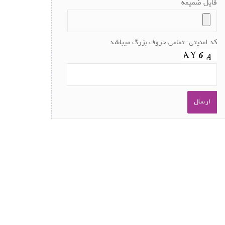
فایل ضمیمه
کد امنیتی- تمامی حروف بزرگ میباشد