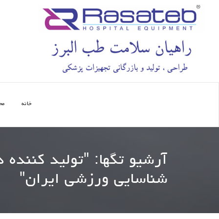
خانه
مح
آرشیو تگها: "
تولید کننده 
شناسایی ورزشی ایران
"