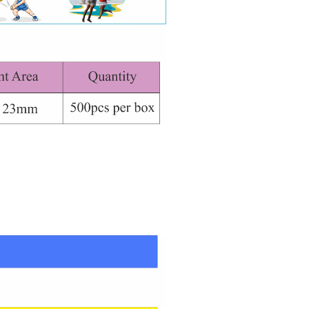
.
.
.