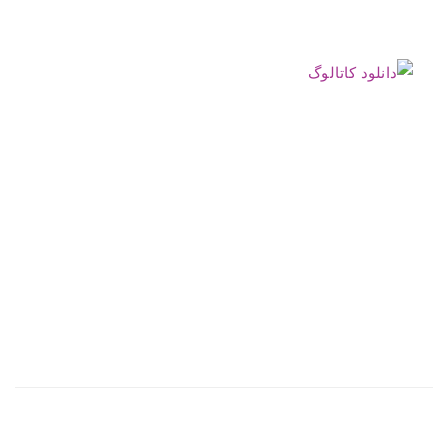
.
.
.
.
.