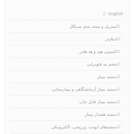
English
استریل و بسته بندی مدیکال
اسلایدر
اکسیژن هود و هد هلدر
چشم بند فتوتراپی
دستبند بیمار
دستبند بیمار آزمایشگاهی و بیمارستانی
دستبند بیمار قابل چاپ
دستبند هشدار بیمار
دستبندهای ایونت، ورزشی، الکترونیکی