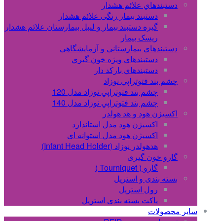
دستبندهاي علائم هشدار
دستبند بیمار رنگی علائم هشدار
گیره دستبند بیمار و لیبل بیمارستان علائم هشدار
ریسک بیمار
دستبندهاي بيمارستاني و آزمايشگاهي
دستبندهاي ويژه خون گيري
دستبندهاي بارکد دار
چشم بند فتوتراپي نوزاد
چشم بند فتوتراپي نوزاد مدل 120
چشم بند فتوتراپي نوزاد مدل 140
اکسیژن هود و هد هولدر
اکسیژن هود مدل استاندارد
اکسیژن هود مدل استوانه ای
هدهولدر نوزاد (Infant Head Holder)
گارو خون گیری
گارو ( Tourniquet )
بسته بندی و استریل
رول استریل
پاکت بسته بندی استریل
سایر محصولات