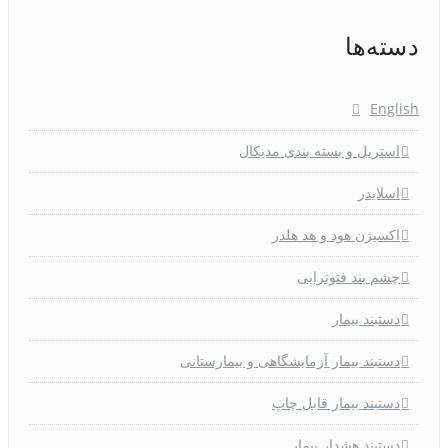
دسته‌ها
English
استریل و بسته بندی مدیکال
اسلایدر
اکسیژن هود و هد هلدر
چشم بند فتوتراپی
دستبند بیمار
دستبند بیمار آزمایشگاهی و بیمارستانی
دستبند بیمار قابل چاپ
دستبند هشدار بیمار