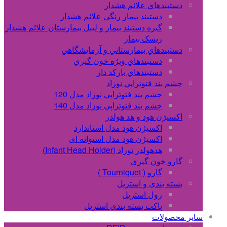
دستبندهاي علائم هشدار
دستبند بیمار رنگی علائم هشدار
گیره دستبند بیمار و لیبل بیمارستان علائم هشدار
ریسک بیمار
دستبندهاي بيمارستاني و آزمايشگاهي
دستبندهاي ويژه خون گيري
دستبندهاي بارکد دار
چشم بند فتوتراپي نوزاد
چشم بند فتوتراپي نوزاد مدل 120
چشم بند فتوتراپي نوزاد مدل 140
اکسیژن هود و هد هولدر
اکسیژن هود مدل استاندارد
اکسیژن هود مدل استوانه ای
هدهولدر نوزاد (Infant Head Holder)
گارو خون گیری
گارو ( Tourniquet )
بسته بندی و استریل
رول استریل
پاکت بسته بندی استریل
سایر محصولات