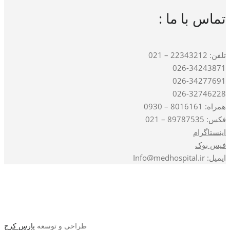
تماس با ما :
تلفن: 22343212 – 021
026-34243871
026-34277691
026-32746228
همراه: 8016161 – 0930
فکس: 89787535 – 021
اینستاگرام
فیس بوک
ایمیل: Info@medhospital.ir
طراحی و توسعه
پارس کرج