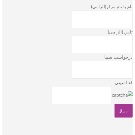
نام یا نام مرکز(الزامی)
تلفن (الزامی)
درخواست شما
کد امنیتی