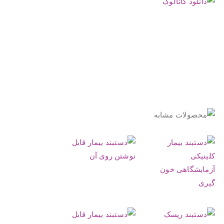
.
.
.
.