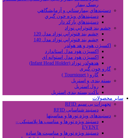
ریسک بیمار
دستبندهاي بيمارستاني و آزمايشگاهي
دستبندهاي ويژه خون گيري
دستبندهاي بارکد دار
چشم بند فتوتراپي نوزاد
چشم بند فتوتراپي نوزاد مدل 120
چشم بند فتوتراپي نوزاد مدل 140
اکسیژن هود و هد هولدر
اکسیژن هود مدل استاندارد
اکسیژن هود مدل استوانه ای
هدهولدر نوزاد (Infant Head Holder)
گارو خون گیری
گارو ( Tourniquet )
بسته بندی و استریل
رول استریل
پاکت بسته بندی استریل
سایر محصولات
تجهیزات بی سیم RFID
دستبند شناسایی RFID
دستبندهای ویژه تورها و مناسبتها
دستبند ویژه تورها و مناسب ها پلاستیکی –
EVENT
دستبند ویژه تورها و مناسبت ها ساده