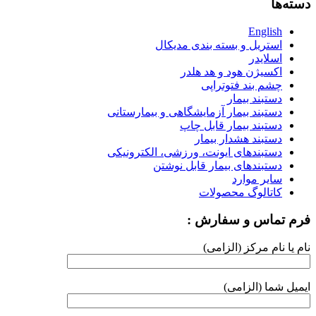
دسته‌ها
English
استریل و بسته بندی مدیکال
اسلایدر
اکسیژن هود و هد هلدر
چشم بند فتوتراپی
دستبند بیمار
دستبند بیمار آزمایشگاهی و بیمارستانی
دستبند بیمار قابل چاپ
دستبند هشدار بیمار
دستبندهای ایونت، ورزشی، الکترونیکی
دستبندهای بیمار قابل نوشتن
سایر موارد
کاتالوگ محصولات
فرم تماس و سفارش :
نام یا نام مرکز (الزامی)
ایمیل شما (الزامی)