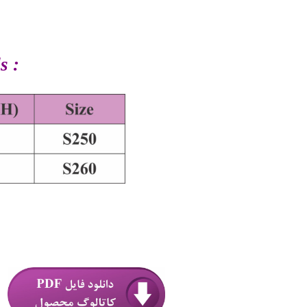
.
: Infant Cylider Model Oxygen Hoods
.