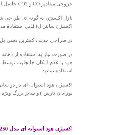
خروجی مقادیر CO و CO2 حاصل از تنفس بیمار را تنظیم نمود.
نازل اکسیژن به گونه ای طراحی شد
اکسیژن سانترال) قابل استفاده می
در طراحی جدید ، کمترین دسی بل ( db ) صوتی از نازل وجود د
در صورت نیاز به استفاده از دهانه ب
هود با عدم امکان جابجابب توسط ن
استفاده نمایید.
نوزادان نارس ) و سایز بزرگ ویژه 
.
.
اکسیژن هود استوانه ای مدل S250