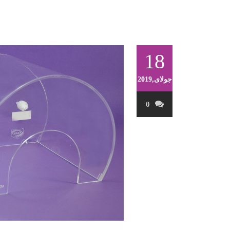
18
جولای,2019
0