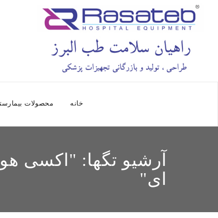
خانه
محصولات بیمارست
آرشیو تگها: "
اکسی هود
ای
"