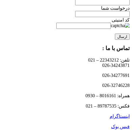
درخواست شما
کد امنیتی
تماس با ما :
تلفن: 22343212 – 021
026-34243871
026-34277691
026-32746228
همراه: 8016161 – 0930
فکس: 89787535 – 021
اینستاگرام
فیس بوک