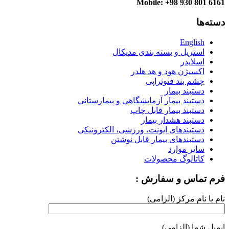
Mobile: +98 930 801 6161
دسته‌ها
English
استریل و بسته بندی مدیکال
اسلایدر
اکسیژن هود و هد هلدر
چشم بند فتوتراپی
دستبند بیمار
دستبند بیمار آزمایشگاهی و بیمارستانی
دستبند بیمار قابل چاپ
دستبند هشدار بیمار
دستبندهای ایونت، ورزشی، الکترونیکی
دستبندهای بیمار قابل نوشتن
سایر موارد
کاتالوگ محصولات
فرم تماس و سفارش :
نام یا نام مرکز (الزامی)
ایمیل شما (الزامی)