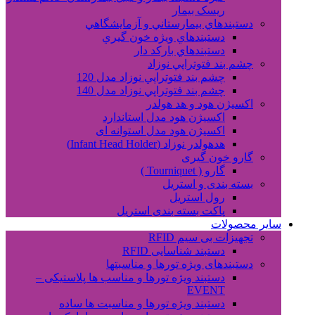
ریسک بیمار
دستبندهاي بيمارستاني و آزمايشگاهي
دستبندهاي ويژه خون گيري
دستبندهاي بارکد دار
چشم بند فتوتراپي نوزاد
چشم بند فتوتراپي نوزاد مدل 120
چشم بند فتوتراپي نوزاد مدل 140
اکسیژن هود و هد هولدر
اکسیژن هود مدل استاندارد
اکسیژن هود مدل استوانه ای
هدهولدر نوزاد (Infant Head Holder)
گارو خون گیری
گارو ( Tourniquet )
بسته بندی و استریل
رول استریل
پاکت بسته بندی استریل
سایر محصولات
تجهیزات بی سیم RFID
دستبند شناسایی RFID
دستبندهای ویژه تورها و مناسبتها
دستبند ویژه تورها و مناسب ها پلاستیکی –
EVENT
دستبند ویژه تورها و مناسبت ها ساده