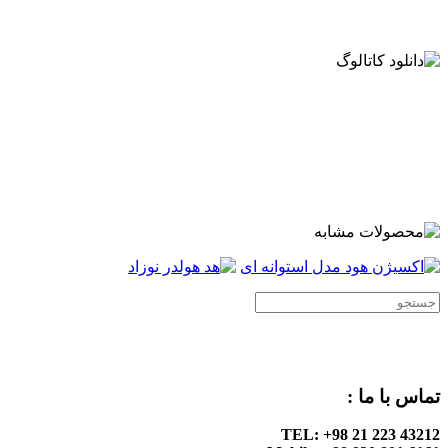
.
.
.
.
.
.
تماس با ما :
TEL: +98 21 223 43212