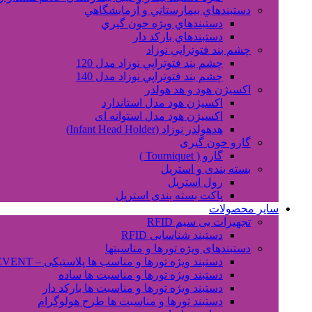
دستبندهاي بيمارستاني و آزمايشگاهي
دستبندهاي ويژه خون گيري
دستبندهاي بارکد دار
چشم بند فتوتراپي نوزاد
چشم بند فتوتراپي نوزاد مدل 120
چشم بند فتوتراپي نوزاد مدل 140
اکسیژن هود و هد هولدر
اکسیژن هود مدل استاندارد
اکسیژن هود مدل استوانه ای
هدهولدر نوزاد (Infant Head Holder)
گارو خون گیری
گارو ( Tourniquet )
بسته بندی و استریل
رول استریل
پاکت بسته بندی استریل
سایر محصولات
تجهیزات بی سیم RFID
دستبند شناسایی RFID
دستبندهای ویژه تورها و مناسبتها
دستبند ویژه تورها و مناسب ها پلاستیکی – EVENT
دستبند ویژه تورها و مناسبت ها ساده
دستبند ویژه تورها و مناسبت ها بارکد دار
دستبند تورها و مناسبت ها طرح هولوگرام