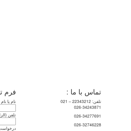
تماس با ما :
فرم ت
تلفن: 22343212 – 021
نام یا نام
026-34243871
تلفن (الز
026-34277691
026-32746228
درخواست