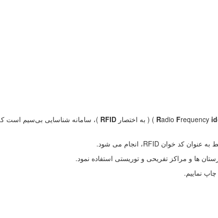
id
requency
F
adio
R
RFID
)، سامانه شناسایی بی‌سیم است که 
وان RFID، انجام می شود.
ستان ها و مراکز تفریحی و توریستی استفاده نمود.
چاپ نماییم.