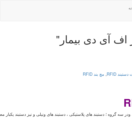
ه
 اف آی دی بیمار
"
ستبند RFID
,
مچ بند RFID
R