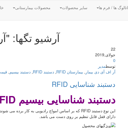
تالوگ ها / فرم ها
سایر محصولات
محصولات بیمارستانی
خان
آرشیو تگها: "
آر
22
جولای,2019
0
توسط
مدیر
آر اف آی دی بیمار
,
بیمارستان RFID
,
دستبند RFID
,
دستبند بیسیم
,
قیمت د
دستبند شناسایی RFID
دستبند شناسایی بیسیم
FID
دارای قفل قابل تنظیم بر روی دست می باشد.