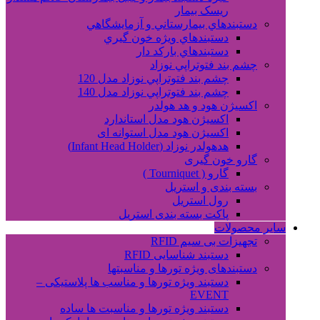
ریسک بیمار
دستبندهاي بيمارستاني و آزمايشگاهي
دستبندهاي ويژه خون گيري
دستبندهاي بارکد دار
چشم بند فتوتراپي نوزاد
چشم بند فتوتراپي نوزاد مدل 120
چشم بند فتوتراپي نوزاد مدل 140
اکسیژن هود و هد هولدر
اکسیژن هود مدل استاندارد
اکسیژن هود مدل استوانه ای
هدهولدر نوزاد (Infant Head Holder)
گارو خون گیری
گارو ( Tourniquet )
بسته بندی و استریل
رول استریل
پاکت بسته بندی استریل
سایر محصولات
تجهیزات بی سیم RFID
دستبند شناسایی RFID
دستبندهای ویژه تورها و مناسبتها
دستبند ویژه تورها و مناسب ها پلاستیکی –
EVENT
دستبند ویژه تورها و مناسبت ها ساده