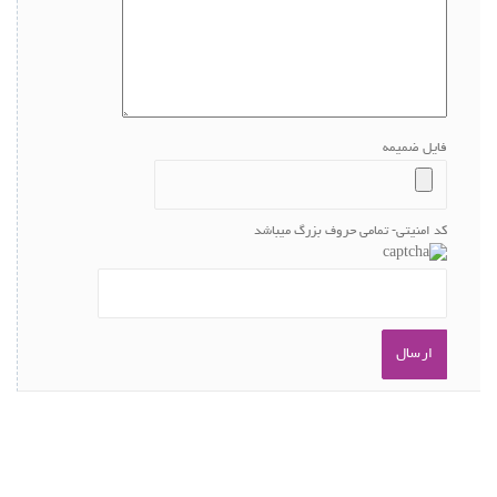
فایل ضمیمه
کد امنیتی- تمامی حروف بزرگ میباشد