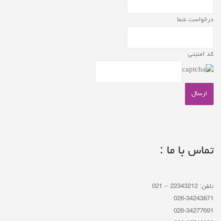
درخواست شما
کد امنیتی
تماس با ما :
تلفن: 22343212 – 021
026-34243871
026-34277691