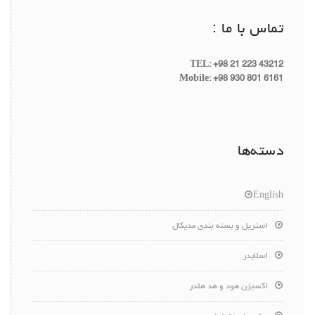
تماس با ما :
TEL: +98 21 223 43212
Mobile: +98 930 801 6161
دسته‌ها
English
استریل و بسته بندی مدیکال
اسلایدر
اکسیژن هود و هد هلدر