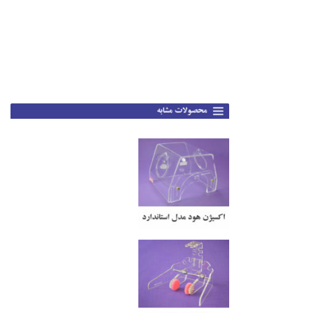
.
.
.